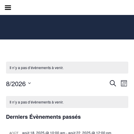
Il n’y a pas d’évènements à venir.
Recher
Nav
8/2026
Recherche
Mois
de
et
Sélectionnez
vue
Calendrier
navigat
une
Év
Il n’y a pas d’évènements à venir.
de
de
date.
Évènements
vues
Derniers Évènements passés
Évènem
août 18, 2025 @ 10:00 am
-
août 22, 2025 @ 12:00 pm
AOÛT