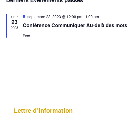
Évènem
Mis
septembre 23, 2023 @ 12:00 pm
-
1:00 pm
SEP
23
en
Conférence Communiquer Au-delà des mots
avant
2023
Free
Lettre d’information