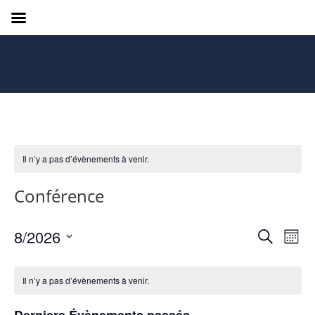
Il n’y a pas d’évènements à venir.
Conférence
Recher
Nav
8/2026
Recherche
Mois
de
et
Sélectionnez
vue
Calendrier
navigat
une
Év
Il n’y a pas d’évènements à venir.
de
de
date.
Évènements
vues
Derniers Évènements passés