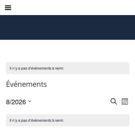
Il n’y a pas d’évènements à venir.
Événements
Recher
Nav
8/2026
Recherche
Mois
de
et
Sélectionnez
vue
Calendrier
navigat
une
Év
Il n’y a pas d’évènements à venir.
de
de
date.
Évènements
vues